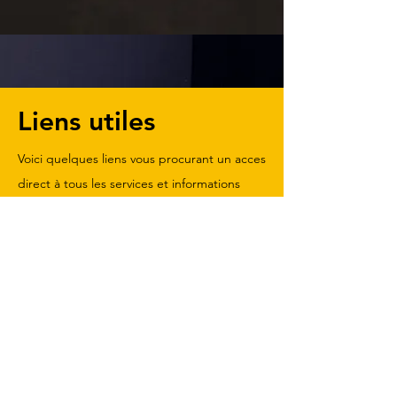
Liens utiles
Voici quelques liens vous procurant un acces
direct à tous les services et informations
importantes communes à la plupart des
villes et arrondissements du Grand
Montréal. Ils seront complétés par des liens
semblables dans nos pages pour chacun de
nos territoires.
Ville de Montréal
Communauté métropolitaine