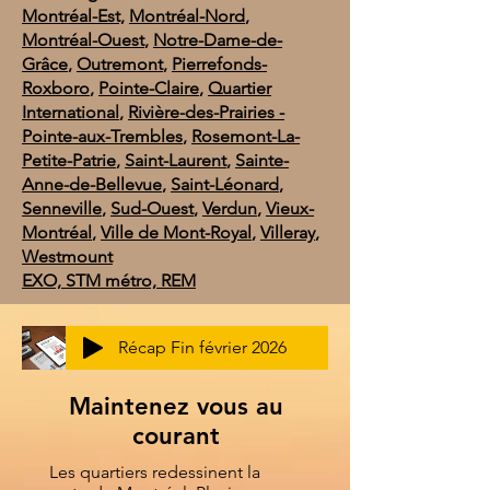
Montréal-Est,
Montréal-Nord
,
Montréal-Ouest
,
Notre-Dame-de-
Grâce
,
Outremont
,
Pierrefonds-
Roxboro
,
Pointe-Claire
,
Quartier
International
,
Rivière-des-Prairies -
Pointe-aux-Trembles
,
Rosemont-La-
Petite-Patrie
,
Saint-Laurent
,
Sainte-
Anne-de-Bellevue
,
Saint-Léonard
,
Senneville
,
Sud-Ouest
,
Verdun
,
Vieux-
Montréal
,
Ville de Mont-Royal
,
Villeray
,
Westmount
EXO, STM métro, REM
Récap Fin février 2026
Maintenez vous au
courant
Les quartiers redessinent la