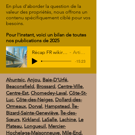
En plus d'aborder la question de la
valeur des propriétés, nous offrons un
contenu spécifiquement ciblé pour vos
besoins.
Pour l'instant, voici un bilan de toutes
nos publications de 2025
Récap FR wikiresidence 2025
Artist Name
-15:23
Ahuntsic
,
Anjou
,
Baie-D'Urfé
,
Beaconsfield
,
Brossard
,
Centre-Ville
,
Centre-Est
,
Chomedey-Laval
,
Côte-St-
Luc
,
Côte-des-Neiges
,
Dollard-des-
Ormeaux
,
Dorval
,
Hampstead
,
Île-
Bizard-Sainte-Geneviève
,
Île-des-
Sœurs
,
Kirkland
,
LaSalle
,
Lachine
,
Le
Plateau
,
Longueuil
,
Mercier-
Hochelaga-Maisonneuve
,
Mile-End
,