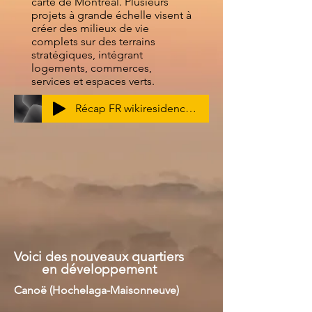
carte de Montréal. Plusieurs
projets à grande échelle visent à
créer des milieux de vie
complets sur des terrains
stratégiques, intégrant
logements, commerces,
services et espaces verts.
Récap FR wikiresidence 2025
Voici des nouveaux quartiers
en développement
Canoë (Hochelaga-Maisonneuve)