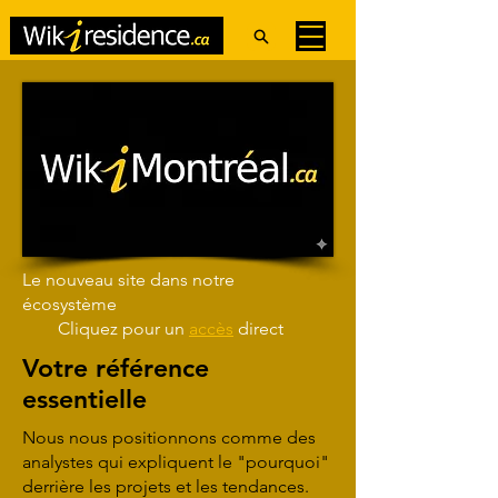
Le nouveau site dans
notre
écosystème
Cliquez pour un
accès
direct
Votre référence
essentielle
Nous nous positionnons comme des
analystes qui expliquent le "pourquoi"
derrière les projets et les tendances.