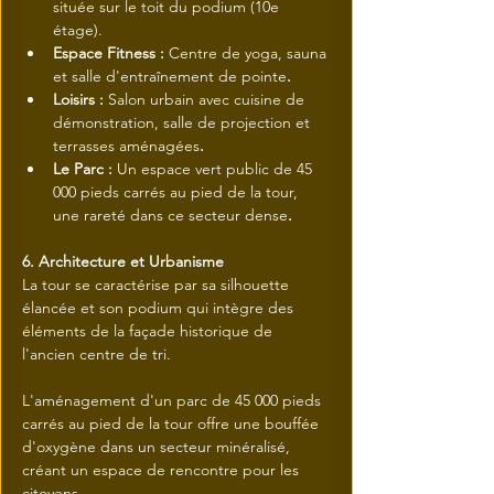
située sur le toit du podium (10e 
étage).
Espace Fitness : 
Centre de yoga, sauna 
et salle d'entraînement de pointe
.
Loisirs : 
Salon urbain avec cuisine de 
démonstration, salle de projection et 
terrasses aménagées
.
Le Parc : 
Un espace vert public de 45 
000 pieds carrés au pied de la tour, 
une rareté dans ce secteur dense
.
6. Architecture et Urbanisme
La tour se caractérise par sa silhouette 
élancée et son podium qui intègre des 
éléments de la façade historique de 
l'ancien centre de tri.
L'aménagement d'un parc de 45 000 pieds 
carrés au pied de la tour offre une bouffée 
d'oxygène dans un secteur minéralisé, 
créant un espace de rencontre pour les 
citoyens.