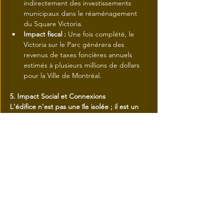
indirectement des investissements 
municipaux dans le réaménagement 
du Square Victoria.
Impact fiscal :
 Une fois complété, le 
Victoria sur le Parc générera des 
revenus de taxes foncières annuels 
estimés à plusieurs millions de dollars 
pour la Ville de Montréal.
5. Impact Social et Connexions
L'édifice n'est pas une île isolée ; il est un 
nœud de transport :
Connexion RÉSO : 
Accès direct au 
réseau souterrain permettant de 
rejoindre la station de métro Square-
Victoria-OACI sans sortir à l'extérieur.
	Le projet assure ainsi un lien direct 
avec le Montréal souterrain (RÉSO).
.
Statistiques de fréquentation :
 Avec 
l'ajout des employés de la Banque 
Nationale et des résidents, on prévoit 
une augmentation de 10 000 à 15 000 