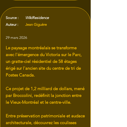
Source :
WikiResidence
Auteur :
Jean Giguère
29 mars 2026
Le paysage montréalais se transforme
avec l'émergence du Victoria sur le Parc,
un gratte-ciel résidentiel de 58 étages
érigé sur l'ancien site du centre de tri de
Postes Canada.
Ce projet de 1,2 milliard de dollars, mené
par Broccolini, redéfinit la jonction entre
le Vieux-Montréal et le centre-ville.
Entre préservation patrimoniale et audace
architecturale, découvrez les coulisses