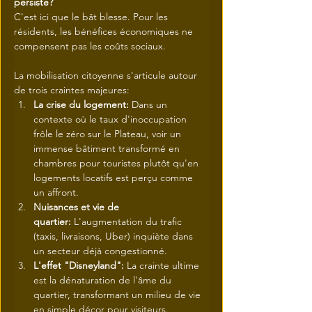
persiste?
C'est ici que le bât blesse. Pour les 
résidents, les bénéfices économiques ne 
compensent pas les coûts sociaux.
La mobilisation citoyenne s'articule autour 
de trois craintes majeures:
La crise du logement:
 Dans un 
contexte où le taux d'inoccupation 
frôle le zéro sur le Plateau, voir un 
immense bâtiment transformé en 
chambres pour touristes plutôt qu'en 
logements locatifs est perçu comme 
un affront.
Nuisances et vie de 
quartier:
 L'augmentation du trafic 
(taxis, livraisons, Uber) inquiète dans 
un secteur déjà congestionné.
L'effet "Disneyland":
 La crainte ultime 
est la dénaturation de l'âme du 
quartier, transformant un milieu de vie 
en simple décor pour visiteurs.