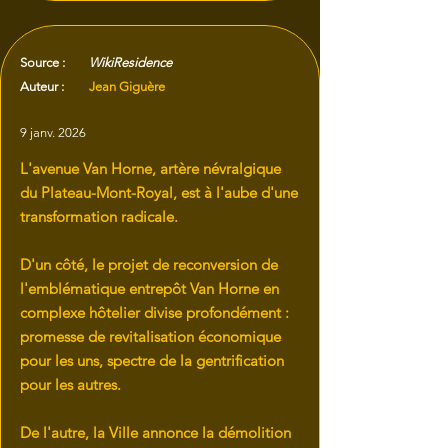
Source :
WikiResidence
Auteur :
Jean Giguère
9 janv. 2026
L'avenue Van Horne, artère névralgique
du Plateau-Mont-Royal, est à l'aube d'une
transformation radicale.
D'un côté, le projet de reconversion de
l'emblématique entrepôt Van Horne en
complexe hôtelier divise profondément :
promesse de revitalisation économique
pour les uns, spectre de la gentrification
pour les autres.
De l'autre, la Ville annonce la démolition