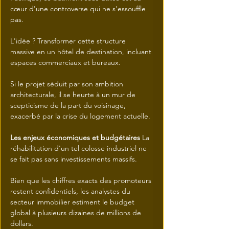
cœur d'une controverse qui ne s'essouffle 
pas.
L'idée ? Transformer cette structure 
massive en un hôtel de destination, incluant 
espaces commerciaux et bureaux.
Si le projet séduit par son ambition 
architecturale, il se heurte à un mur de 
scepticisme de la part du voisinage, 
exacerbé par la crise du logement actuelle.
Les enjeux économiques et budgétaires
 La 
réhabilitation d'un tel colosse industriel ne 
se fait pas sans investissements massifs.
Bien que les chiffres exacts des promoteurs 
restent confidentiels, les analystes du 
secteur immobilier estiment le budget 
global à plusieurs dizaines de millions de 
dollars.