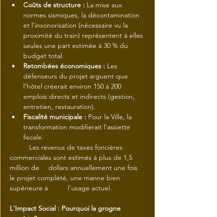
Coûts de structure :
 La mise aux 
normes sismiques, la décontamination 
et l'insonorisation (nécessaire vu la 
proximité du train) représentent à elles 
seules une part estimée à 30 % du 
budget total.
Retombées économiques :
 Les 
défenseurs du projet arguent que 
l'hôtel créerait environ 150 à 200 
emplois directs et indirects (gestion, 
entretien, restauration).
Fiscalité municipale :
 Pour la Ville, la 
transformation modifierait l'assiette 
fiscale.
	Les revenus de taxes foncières 
commerciales sont estimés à plus de 1,5 
million de 	dollars annuellement une fois 
le projet complété, une manne bien 
supérieure à 	l'usage actuel.
L'Impact Social : Pourquoi la grogne 