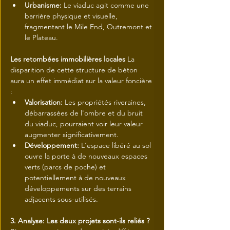
Urbanisme:
 Le viaduc agit comme une 
barrière physique et visuelle, 
fragmentant le Mile End, Outremont et 
le Plateau.
Les retombées immobilières locales
 La 
disparition de cette structure de béton 
aura un effet immédiat sur la valeur foncière 
:
Valorisation:
 Les propriétés riveraines, 
débarrassées de l'ombre et du bruit 
du viaduc, pourraient voir leur valeur 
augmenter significativement.
Développement:
 L'espace libéré au sol 
ouvre la porte à de nouveaux espaces 
verts (parcs de poche) et 
potentiellement à de nouveaux 
développements sur des terrains 
adjacents sous-utilisés.
3. Analyse: Les deux projets sont-ils reliés ?