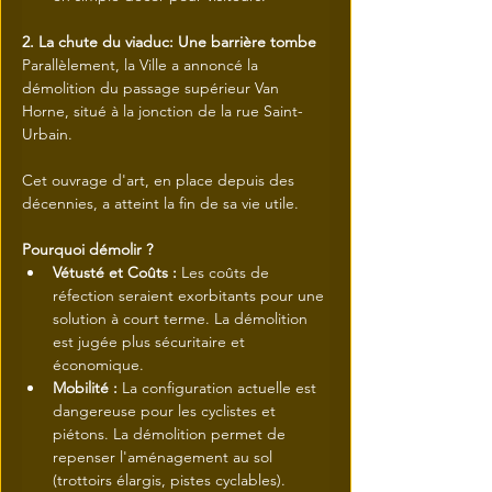
2. La chute du viaduc: Une barrière tombe
Parallèlement, la Ville a annoncé la 
démolition du passage supérieur Van 
Horne, situé à la jonction de la rue Saint-
Urbain.
Cet ouvrage d'art, en place depuis des 
décennies, a atteint la fin de sa vie utile.
Pourquoi démolir ?
Vétusté et Coûts :
 Les coûts de 
réfection seraient exorbitants pour une 
solution à court terme. La démolition 
est jugée plus sécuritaire et 
économique.
Mobilité :
 La configuration actuelle est 
dangereuse pour les cyclistes et 
piétons. La démolition permet de 
repenser l'aménagement au sol 
(trottoirs élargis, pistes cyclables).