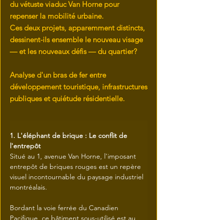
du vétuste viaduc Van Horne pour
repenser la mobilité urbaine.
Ces deux projets, apparemment distincts,
dessinent-ils ensemble le nouveau visage
— et les nouveaux défis — du quartier?
Analyse d'un bras de fer entre
développement touristique, infrastructures
publiques et quiétude résidentielle.
1. L'éléphant de brique : Le conflit de 
l'entrepôt
Situé au 1, avenue Van Horne, l'imposant 
entrepôt de briques rouges est un repère 
visuel incontournable du paysage industriel 
montréalais.
Bordant la voie ferrée du Canadien 
Pacifique, ce bâtiment sous-utilisé est au 