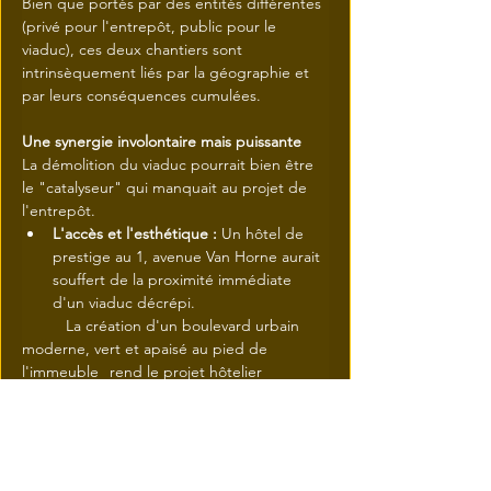
Bien que portés par des entités différentes 
(privé pour l'entrepôt, public pour le 
viaduc), ces deux chantiers sont 
intrinsèquement liés par la géographie et 
par leurs conséquences cumulées.
Une synergie involontaire mais puissante
La démolition du viaduc pourrait bien être 
le "catalyseur" qui manquait au projet de 
l'entrepôt.
L'accès et l'esthétique :
 Un hôtel de 
prestige au 1, avenue Van Horne aurait 
souffert de la proximité immédiate 
d'un viaduc décrépi.
 	La création d'un boulevard urbain 
moderne, vert et apaisé au pied de 
l'immeuble 	rend le projet hôtelier 
soudainement plus viable et plus luxueux.
L'accélération de la gentrification 
:
 C'est le point de friction.
 	La combinaison d'un hôtel haut de 
gamme et de la bonification majeure de 	