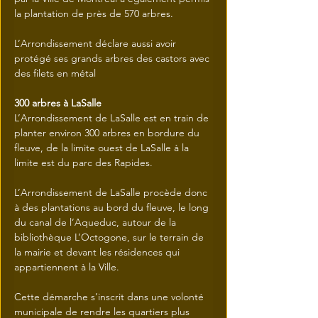
la plantation de près de 570 arbres.
L’Arrondissement déclare aussi avoir 
protégé ses grands arbres des castors avec 
des filets en métal
300 arbres à LaSalle
L’Arrondissement de LaSalle est en train de 
planter environ 300 arbres en bordure du 
fleuve, de la limite ouest de LaSalle à la 
limite est du parc des Rapides.
L’Arrondissement de LaSalle procède donc 
à des plantations au bord du fleuve, le long 
du canal de l’Aqueduc, autour de la 
bibliothèque L’Octogone, sur le terrain de 
la mairie et devant les résidences qui 
appartiennent à la Ville. 
Cette démarche s’inscrit dans une volonté 
municipale de rendre les quartiers plus 