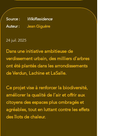
Source :
WikiResidence
Auteur :
Jean Giguère
24 juil. 2025
Dans une initiative ambitieuse de
verdissement urbain, des milliers d’arbres
ont été plantés dans les arrondissements
de Verdun, Lachine et LaSalle.
Ce projet vise à renforcer la biodiversité,
améliorer la qualité de l’air et offrir aux
citoyens des espaces plus ombragés et
agréables, tout en luttant contre les effets
des îlots de chaleur.