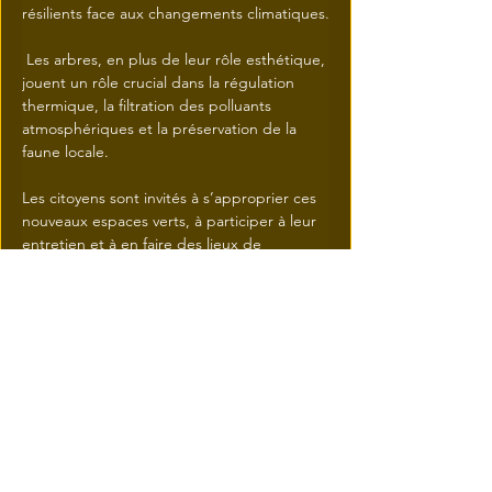
résilients face aux changements climatiques.
 Les arbres, en plus de leur rôle esthétique, 
jouent un rôle crucial dans la régulation 
thermique, la filtration des polluants 
atmosphériques et la préservation de la 
faune locale.
Les citoyens sont invités à s’approprier ces 
nouveaux espaces verts, à participer à leur 
entretien et à en faire des lieux de 
rencontre et de détente.
Plusieurs activités communautaires sont 
prévues pour sensibiliser les résidents à 
l’importance de l’arbre en milieu urbain.
Ce projet est une belle démonstration de 
ce que peut accomplir une mobilisation 
collective autour de l’environnement. Il 
marque une étape importante vers un-