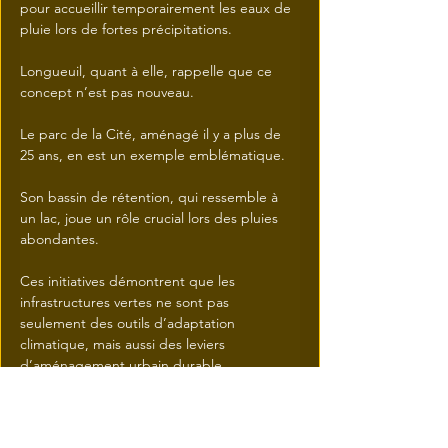
pour accueillir temporairement les eaux de 
pluie lors de fortes précipitations.
Longueuil, quant à elle, rappelle que ce 
concept n’est pas nouveau. 
Le parc de la Cité, aménagé il y a plus de 
25 ans, en est un exemple emblématique. 
Son bassin de rétention, qui ressemble à 
un lac, joue un rôle crucial lors des pluies 
abondantes.
Ces initiatives démontrent que les 
infrastructures vertes ne sont pas 
seulement des outils d’adaptation 
climatique, mais aussi des leviers 
d’aménagement urbain durable.
En plus de leur fonction technique, les 
parcs éponges offrent des espaces de 