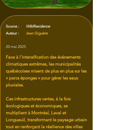
Source :
WikiResidence
Auteur :
Jean Giguère
20 mai 2025
Face à l’intensification des événements
climatiques extrêmes, les municipalités
québécoises misent de plus en plus sur les
« parcs éponges » pour gérer les eaux
pluviales.
Ces infrastructures vertes, à la fois
écologiques et économiques, se
multiplient à Montréal, Laval et
Longueuil, transformant le paysage urbain
tout en renforçant la résilience des villes