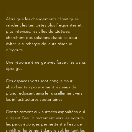
Alors que les changements climatiques 
rendent les tempêtes plus fréquentes et 
plus intenses, les villes du Québec 
cherchent des solutions durables pour 
éviter la surcharge de leurs réseaux 
d’égouts. 
Une réponse émerge avec force : les parcs 
éponges.
Ces espaces verts sont conçus pour 
absorber temporairement les eaux de 
pluie, réduisant ainsi le ruissellement vers 
les infrastructures souterraines. 
Contrairement aux surfaces asphaltées qui 
dirigent l’eau directement vers les égouts, 
les parcs éponges permettent à l’eau de 
s’infiltrer lentement dans le sol, limitant les 