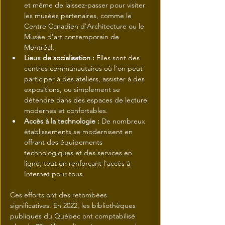
et même de laissez-passer pour visiter 
les musées partenaires, comme le 
Centre Canadien d'Architecture ou le 
Musée d'art contemporain de 
Montréal.
Lieux de socialisation :
 Elles sont des 
centres communautaires où l'on peut 
participer à des ateliers, assister à des 
expositions, ou simplement se 
détendre dans des espaces de lecture 
modernes et confortables.
Accès à la technologie :
 De nombreux 
établissements se modernisent en 
offrant des équipements 
technologiques et des services en 
ligne, tout en renforçant l'accès à 
Internet pour tous.
Ces efforts ont des retombées 
significatives. En 2022, les bibliothèques 
publiques du Québec ont comptabilisé 