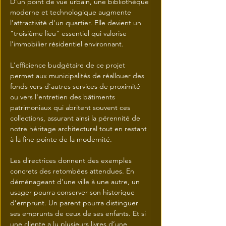
D'un point de vue urbain, une bibliothèque 
moderne et technologique augmente 
l'attractivité d'un quartier. Elle devient un 
"troisième lieu" essentiel qui valorise 
l'immobilier résidentiel environnant.
L'efficience budgétaire de ce projet 
permet aux municipalités de réallouer des 
fonds vers d'autres services de proximité 
ou vers l'entretien des bâtiments 
patrimoniaux qui abritent souvent ces 
collections, assurant ainsi la pérennité de 
notre héritage architectural tout en restant 
à la fine pointe de la modernité.
Les directrices donnent des exemples 
concrets des retombées attendues. En 
déménageant d’une ville à une autre, un 
usager pourra conserver son historique 
d’emprunt. Un parent pourra distinguer 
ses emprunts de ceux de ses enfants. Et si 
une cliente a lu plusieurs livres d’une 