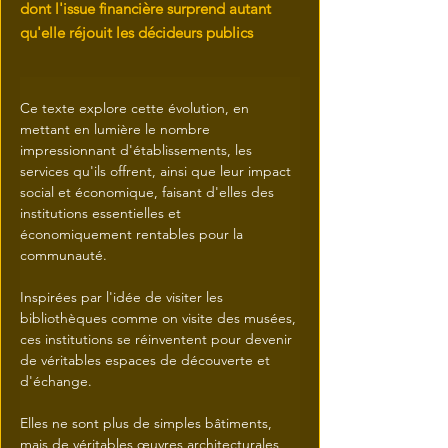
dont l'issue financière surprend autant
qu'elle réjouit les décideurs publics
Ce texte explore cette évolution, en 
mettant en lumière le nombre 
impressionnant d'établissements, les 
services qu'ils offrent, ainsi que leur impact 
social et économique, faisant d'elles des 
institutions essentielles et 
économiquement rentables pour la 
communauté.
Inspirées par l'idée de visiter les 
bibliothèques comme on visite des musées, 
ces institutions se réinventent pour devenir 
de véritables espaces de découverte et 
d'échange.
Elles ne sont plus de simples bâtiments, 
mais de véritables œuvres architecturales 