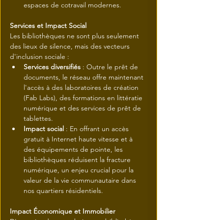
espaces de cotravail modernes.
Services et Impact Social
Les bibliothèques ne sont plus seulement 
des lieux de silence, mais des vecteurs 
d'inclusion sociale :
Services diversifiés
 : Outre le prêt de 
documents, le réseau offre maintenant 
l'accès à des laboratoires de création 
(Fab Labs), des formations en littératie 
numérique et des services de prêt de 
tablettes.
Impact social
 : En offrant un accès 
gratuit à Internet haute vitesse et à 
des équipements de pointe, les 
bibliothèques réduisent la fracture 
numérique, un enjeu crucial pour la 
valeur de la vie communautaire dans 
nos quartiers résidentiels.
Impact Économique et Immobilier