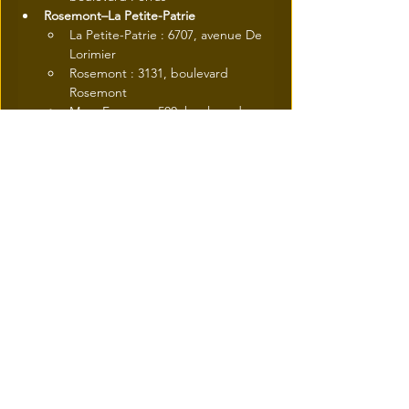
Rosemont–La Petite-Patrie
La Petite-Patrie : 6707, avenue De 
Lorimier
Rosemont : 3131, boulevard 
Rosemont
Marc-Favreau : 500, boulevard 
Rosemont
Saint-Laurent
Vieux-Saint-Laurent : 1380, rue de 
l'Église
Du Boisé : 2727, boulevard Thimens
Saint-Léonard
De Saint-Léonard : 8420, 
boulevard Lacordaire
Le Sud-Ouest
Réjean-Ducharme : 2450, rue 
Workman
Marie-Uguay : 6052, boulevard 
Monk
Saint-Henri : 4707, rue Notre-
Dame Ouest