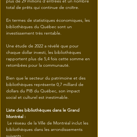
plus de 29 millions d'entrées et un nombre 
total de prêts qui continue de croître.
En termes de statistiques économiques, les 
bibliothèques du Québec sont un 
investissement très rentable.
Une étude de 2022 a révélé que pour 
chaque dollar investi, les bibliothèques 
rapportent plus de 5,4 fois cette somme en 
retombées pour la communauté.
Bien que le secteur du patrimoine et des 
bibliothèques représente 0,7 milliard de 
dollars du PIB du Québec, son impact 
social et culturel est inestimable.
Liste des bibliothèques dans le Grand 
Montréal :
 Le réseau de la Ville de Montréal inclut les 
bibliothèques dans les arrondissements 
suivants :