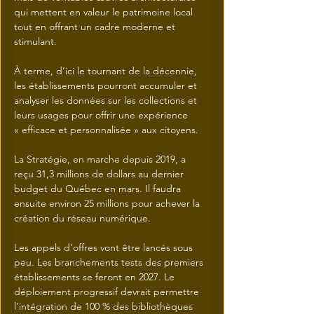
qui mettent en valeur le patrimoine local 
tout en offrant un cadre moderne et 
stimulant.
À terme, d’ici le tournant de la décennie, 
les établissements pourront accumuler et 
analyser les données sur les collections et 
leurs usages pour offrir une expérience 
« efficace et personnalisée » aux citoyens.
La Stratégie, en marche depuis 2019, a 
reçu 31,3 millions de dollars au dernier 
budget du Québec en mars. Il faudra 
ensuite environ 25 millions pour achever la 
création du réseau numérique.
Les appels d’offres vont être lancés sous 
peu. Les branchements tests des premiers 
établissements se feront en 2027. Le 
déploiement progressif devrait permettre 
l’intégration de 100 % des bibliothèques 