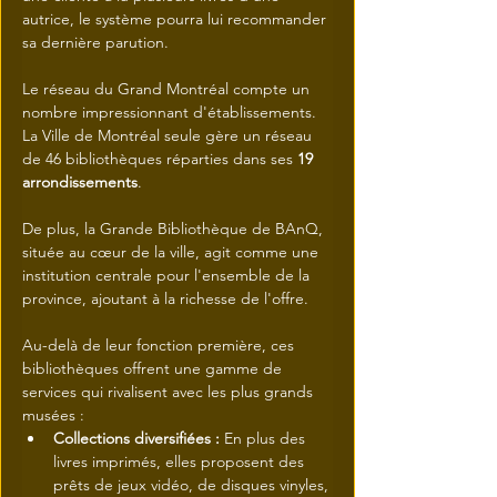
autrice, le système pourra lui recommander 
sa dernière parution.
Le réseau du Grand Montréal compte un 
nombre impressionnant d'établissements.
La Ville de Montréal seule gère un réseau 
de 46 bibliothèques réparties dans ses 
19 
arrondissements
.
De plus, la Grande Bibliothèque de BAnQ, 
située au cœur de la ville, agit comme une 
institution centrale pour l'ensemble de la 
province, ajoutant à la richesse de l'offre.
Au-delà de leur fonction première, ces 
bibliothèques offrent une gamme de 
services qui rivalisent avec les plus grands 
musées :
Collections diversifiées :
 En plus des 
livres imprimés, elles proposent des 
prêts de jeux vidéo, de disques vinyles, 