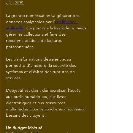
d’ici 2035.
La grande numérisation va générer des 
données analysables par l’
intelligence 
artificielle
, qui pourra à la fois aider à mieux 
gérer les collections et faire des 
recommandations de lectures 
personnalisées
Les transformations devraient aussi 
permettre d’améliorer la sécurité des 
systèmes et d’éviter des ruptures de 
services.
L'objectif est clair : démocratiser l'accès 
aux outils numériques, aux livres 
électroniques et aux ressources 
multimédias pour répondre aux nouveaux 
besoins des citoyens.
Un Budget Maîtrisé