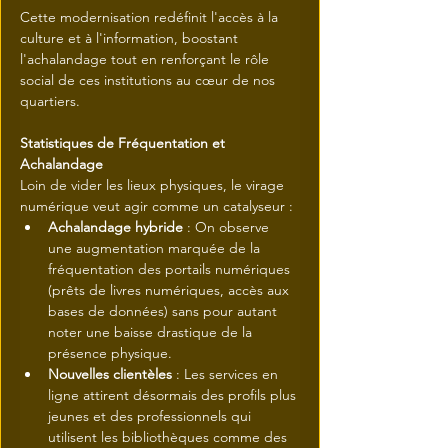
Cette modernisation redéfinit l'accès à la 
culture et à l'information, boostant 
l'achalandage tout en renforçant le rôle 
social de ces institutions au cœur de nos 
quartiers.
Statistiques de Fréquentation et 
Achalandage
Loin de vider les lieux physiques, le virage 
numérique veut agir comme un catalyseur :
Achalandage hybride
 : On observe 
une augmentation marquée de la 
fréquentation des portails numériques 
(prêts de livres numériques, accès aux 
bases de données) sans pour autant 
noter une baisse drastique de la 
présence physique.
Nouvelles clientèles
 : Les services en 
ligne attirent désormais des profils plus 
jeunes et des professionnels qui 
utilisent les bibliothèques comme des 