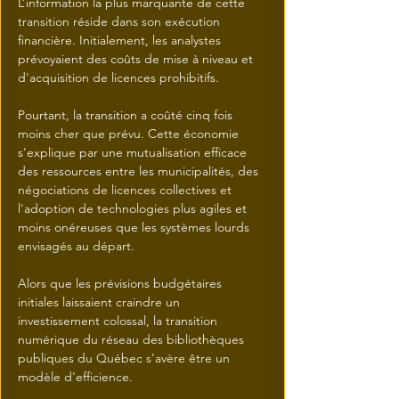
L’information la plus marquante de cette 
transition réside dans son exécution 
financière. Initialement, les analystes 
prévoyaient des coûts de mise à niveau et 
d'acquisition de licences prohibitifs.
Pourtant, la transition a coûté cinq fois 
moins cher que prévu. Cette économie 
s'explique par une mutualisation efficace 
des ressources entre les municipalités, des 
négociations de licences collectives et 
l'adoption de technologies plus agiles et 
moins onéreuses que les systèmes lourds 
envisagés au départ.
Alors que les prévisions budgétaires 
initiales laissaient craindre un 
investissement colossal, la transition 
numérique du réseau des bibliothèques 
publiques du Québec s'avère être un 
modèle d'efficience.