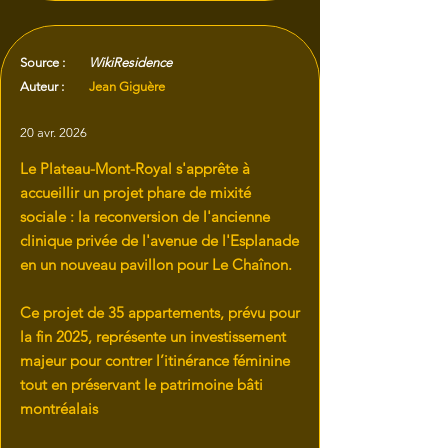
Source :
WikiResidence
Auteur :
Jean Giguère
20 avr. 2026
Le Plateau-Mont-Royal s'apprête à
accueillir un projet phare de mixité
sociale : la reconversion de l'ancienne
clinique privée de l'avenue de l'Esplanade
en un nouveau pavillon pour Le Chaînon.
Ce projet de 35 appartements, prévu pour
la fin 2025, représente un investissement
majeur pour contrer l’itinérance féminine
tout en préservant le patrimoine bâti
montréalais