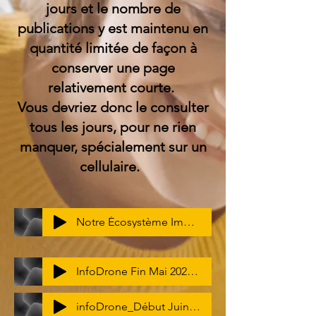
jours et le nombre de
publications y est maintenu en
quantité limitée de façon à
conserver une page
relativement courte.
Vous devriez donc le consulter
tous les jours, pour ne rien
manquer, spécialement sur un
cellulaire.
Notre Écosystème Immobilier Montréalais
InfoDrone Fin Mai 2025 (1)
infoDrone_Début Juin 2025