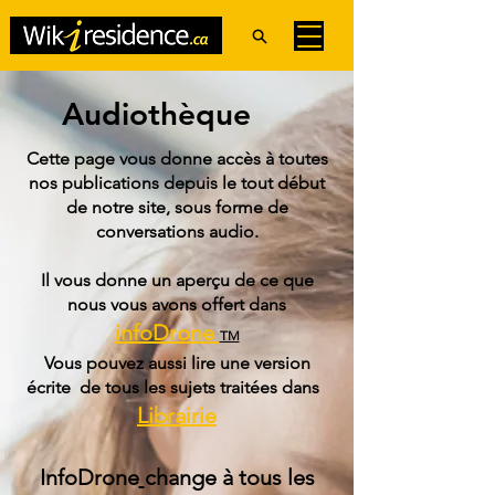
Audiothèque
Cette page vous donne accès à toutes
nos publications depuis le tout début
de notre site, sous forme de
conversations audio.
Il vous donne un aperçu de ce que
nous vous avons offert dans
infoDrone
TM
Vous pouvez aussi lire une version
écrite de tous les sujets traitées dans
Librairie
InfoDrone
change à tous les