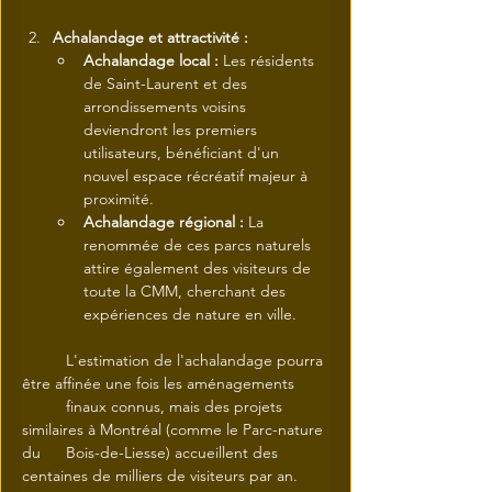
Achalandage et attractivité :
Achalandage local :
 Les résidents 
de Saint-Laurent et des 
arrondissements voisins 
deviendront les premiers 
utilisateurs, bénéficiant d'un 
nouvel espace récréatif majeur à 
proximité.
Achalandage régional :
 La 
renommée de ces parcs naturels 
attire également des visiteurs de 
toute la CMM, cherchant des 
expériences de nature en ville.
	L'estimation de l'achalandage pourra 
être affinée une fois les aménagements 	
	finaux connus, mais des projets 
similaires à Montréal (comme le Parc-nature 
du 	Bois-de-Liesse) accueillent des 
centaines de milliers de visiteurs par an.