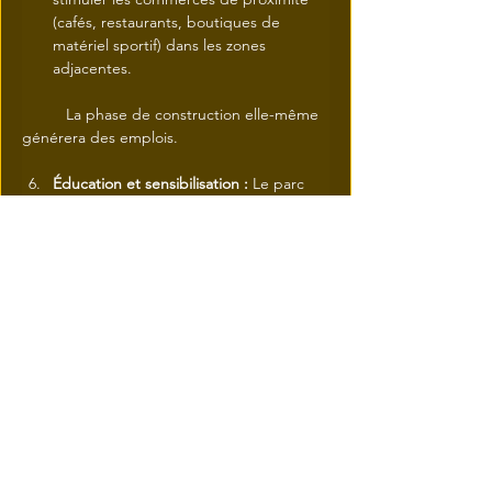
(cafés, restaurants, boutiques de 
matériel sportif) dans les zones 
adjacentes.
	La phase de construction elle-même 
générera des emplois.
Éducation et sensibilisation :
 Le parc 
deviendra un laboratoire à ciel ouvert 
pour l'éducation environnementale, 
sensibilisant les jeunes et moins jeunes 
à l'importance de la biodiversité 
urbaine.
Lutte contre les îlots de chaleur :
 Les 
arbres et la végétation contribueront à 
abaisser les températures en période 
estivale, un enjeu majeur pour la 
résilience climatique urbaine.
Défis et Perspectives : Un Projet Complexe 