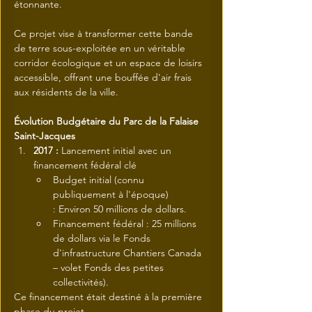
étonnante.
Ce projet vise à transformer cette bande 
de terre sous-exploitée en un véritable 
corridor écologique et un espace de loisirs 
accessible, offrant une bouffée d'air frais 
aux résidents de la ville.
Évolution Budgétaire du Parc de la Falaise 
Saint-Jacques
2017 : 
Lancement initial avec un 
financement fédéral clé
Budget initial (connu 
publiquement à l'époque) 
: Environ 50 millions de dollars.
Financement fédéral : 25 millions 
de dollars via le Fonds 
d'infrastructure Chantiers Canada 
– volet Fonds des petites 
collectivités).
Ce financement était destiné à la première 
phase du projet.