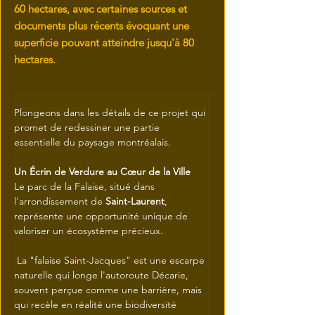
60 hectares, avec certaines sources et
documents plus récents évoquant une
superficie pouvant atteindre jusqu'à 80
hectares.
Plongeons dans les détails de ce projet qui 
promet de redessiner une partie 
essentielle du paysage montréalais.
Un Écrin de Verdure au Cœur de la Ville
Le parc de la Falaise, situé dans 
l'arrondissement de 
Saint-Laurent
, 
représente une opportunité unique de 
valoriser un écosystème précieux.
 La "falaise Saint-Jacques" est une escarpe 
naturelle qui longe l'autoroute Décarie, 
souvent perçue comme une barrière, mais 
qui recèle en réalité une biodiversité 