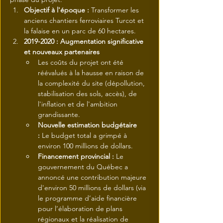
Objectif à l'époque :
 Transformer les 
anciens chantiers ferroviaires Turcot et 
la falaise en un parc de 60 hectares.
2019-2020 : Augmentation significative 
et nouveaux partenaires
Les coûts du projet ont été 
réévalués à la hausse en raison de 
la complexité du site (dépollution, 
stabilisation des sols, accès), de 
l'inflation et de l'ambition 
grandissante.
Nouvelle estimation budgétaire 
:
 Le budget total a grimpé à 
environ 100 millions de dollars.
Financement provincial :
 Le 
gouvernement du Québec a 
annoncé une contribution majeure 
d'environ 50 millions de dollars (via 
le programme d’aide financière 
pour l’élaboration de plans 
régionaux et la réalisation de 