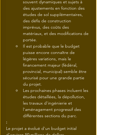
souvent dynamiques et sujets à 
des ajustements en fonction des 
études de sol supplémentaires, 
des défis de construction 
imprévus, des coûts des 
matériaux, et des modifications de 
portée.
Il est probable que le budget 
puisse encore connaître de 
légères variations, mais le 
financement majeur (fédéral, 
provincial, municipal) semble être 
sécurisé pour une grande partie 
du projet.
Les prochaines phases incluent les 
études détaillées, la dépollution, 
les travaux d'ingénierie et 
l'aménagement progressif des 
différentes sections du parc.
:
Le projet a évolué d'un budget initial 
d'environ 50 millions de dollars, 