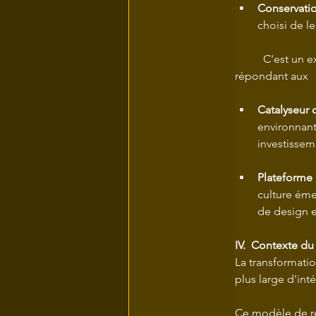
Conservatio
choisi de le
	C'est un exemple réussi d'architecture adaptative qui respecte l'histoire tout en 
Catalyseur d
environnant
investissem
Plateforme C
culture éme
de design e
IV.  Contexte d
La transformatio
plus large d'int
Ce modèle de rec