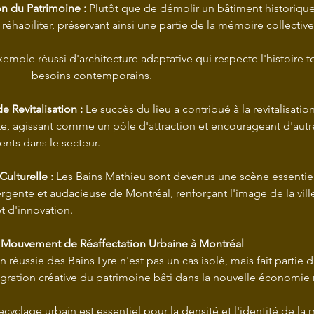
n du Patrimoine :
 Plutôt que de démolir un bâtiment historique,
 réhabiliter, préservant ainsi une partie de la mémoire collective
répondant aux 		besoins contemporains.
e Revitalisation :
 Le succès du lieu a contribué à la revitalisatio
e, agissant comme un pôle d'attraction et encourageant d'autr
ents dans le secteur.
ulturelle :
 Les Bains Mathieu sont devenus une scène essentiel
rgente et audacieuse de Montréal, renforçant l'image de la vil
t d'innovation.
u Mouvement de Réaffectation Urbaine à Montréal
n réussie des Bains Lyre n'est pas un cas isolé, mais fait parti
égration créative du patrimoine bâti dans la nouvelle économie 
yclage urbain est essentiel pour la densité et l'identité de la