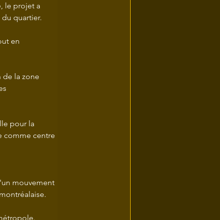
 le projet a 
 du quartier.
n de la zone 
es 
le pour la 
le comme centre 
e d'un mouvement 
montréalaise. 
 métropole.