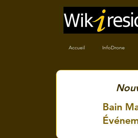
Accueil
InfoDrone
Nouv
Bain Ma
Événeme