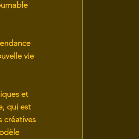
ournable
 tendance
uvelle vie
iques et
, qui est
s créatives
modèle