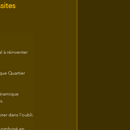
sites
l à réinventer 
que Quartier 
céramique 
s.
rer dans l'oubli.
morphosé en 