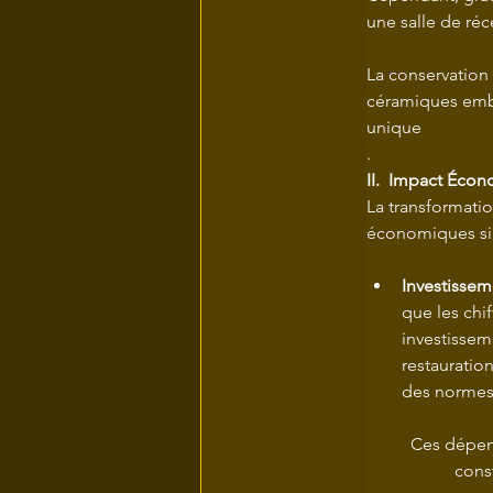
une salle de réc
La conservation
céramiques embl
unique
.
II.  Impact Éco
La transformati
économiques signi
Investissem
que les chif
investisseme
restauration
des normes
 	Ces dépenses ont directement soutenu l'emploi local dans les secteurs de la 			
		con