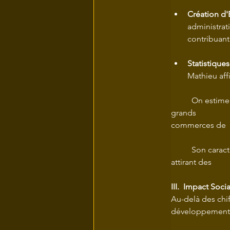
Création d'
administrati
contribuant
Statistique
Mathieu aff
	On estime que le lieu accueille en moyenne plus de 20 000 visiteurs par an lors des 	
grands 		événements, ce qui représente une nouvelle source de revenus pour les 	
	Son caractère unique lui permet de se positionner sur le marché haut de gamme, 	
III.  Impact Soc
Au-delà des chif
développement u