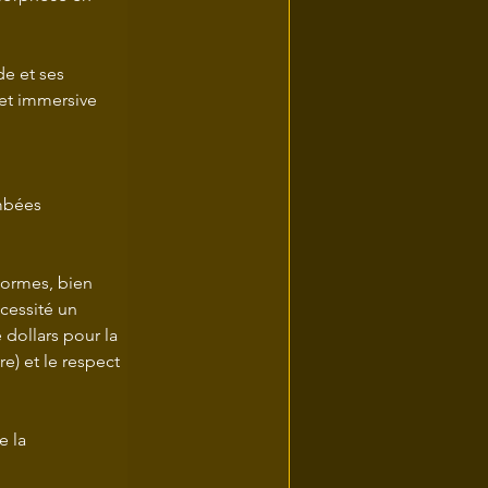
e et ses 
et immersive 
mbées 
normes, bien 
cessité un 
 dollars pour la 
e) et le respect 