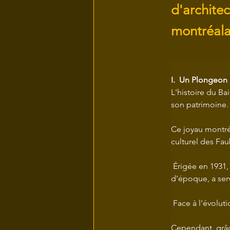
d'architec
montréala
I.  Un Plongeon
L'histoire du Ba
son patrimoine.
Ce joyau montréa
culturel des Fa
 Érigée en 1931,
d'époque, a ser
 Face à l'évolut
Cependant, grâc