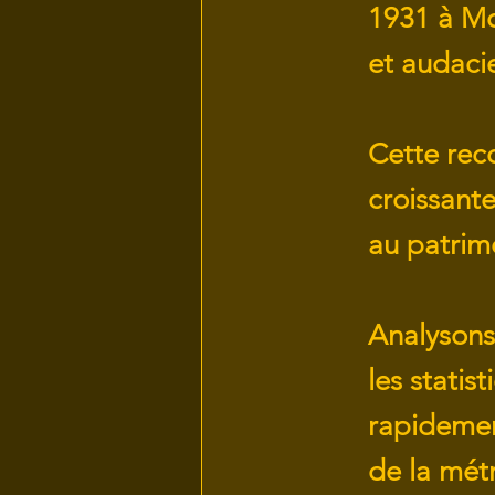
1931 à Mo
et audaci
Cette rec
croissante
au patrim
Analysons
les statis
rapidement
de la mét