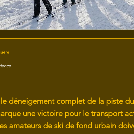
guère
idence
 le déneigement complet de la piste du
rque une victoire pour le transport act
, les amateurs de ski de fond urbain doiv