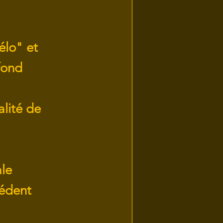
élo" et
fond
lité de
le
cédent