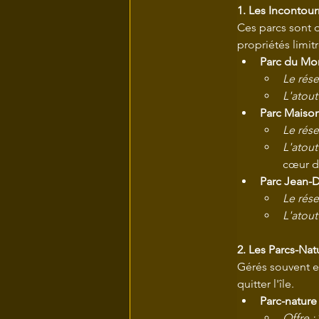
1. Les Incontour
Ces parcs sont 
propriétés limit
Parc du Mon
Le rése
L'atout 
Parc Maiso
Le rése
L'atout 
cœur d
Parc Jean-D
Le rése
L'atout 
2. Les Parcs-Nat
Gérés souvent e
quitter l'île.
Parc-nature
Offre :