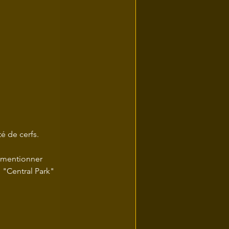
é de cerfs.
à mentionner 
 "Central Park" 