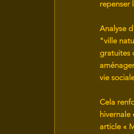
repenser l
Analyse d'
"ville nat
gratuites
aménageme
vie sociale
Cela renf
hivernale
article « 