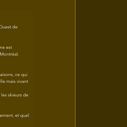
Ouest de 
ne est 
 Montréal.
isons, ce qui 
lle mais vivant 
 les skieurs de 
tement, et quel 