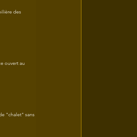
lière des 
ce ouvert au 
de "chalet" sans 