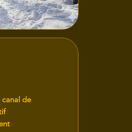
 canal de
if
ent