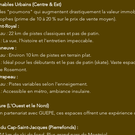
nables Urbains (Centre & Est)
des "poumons" qui augmentent drastiquement la valeur immobi
rophes (prime de 10 à 20 % sur le prix de vente moyen).
t-Royal :
au :
 22 km de pistes classiques et pas de patin.
:
 La vue, l'histoire et l'entretien impeccable.
nneuve :
au :
 Environ 10 km de pistes en terrain plat.
:
 Idéal pour les débutants et le pas de patin (skate). Vaste espa
e Rosemont.
rapeau :
au :
 Pistes variables selon l'enneigement.
:
 Accessible en métro, ambiance insulaire.
ure (L'Ouest et le Nord)
n partenariat avec GUEPE, ces espaces offrent une expérience 
 du Cap-Saint-Jacques (Pierrefonds) :
 14 km de ski de fond. Plus grand parc de Montréal.