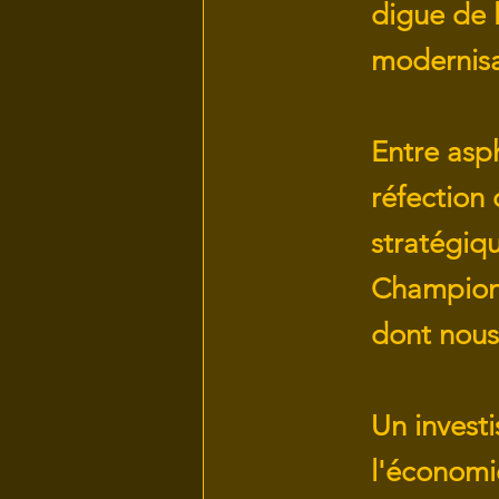
digue de 
modernisa
Entre asp
réfection
stratégiq
Championn
dont nous
Un investi
l'économie