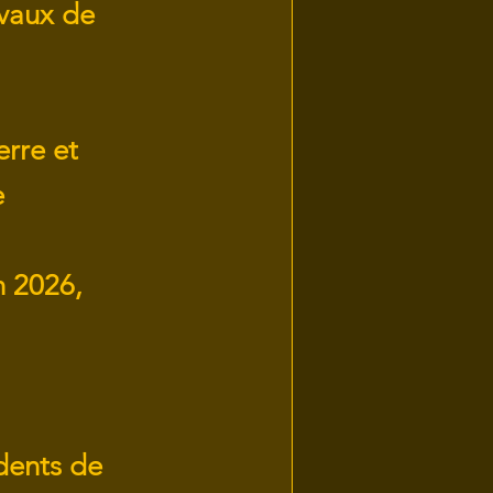
avaux de
erre et
e
 2026,
idents de