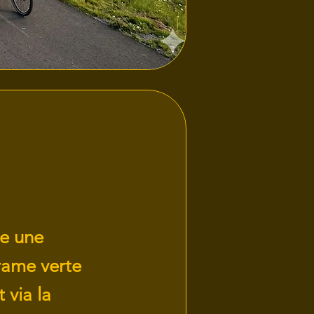
e une
rame verte
 via la