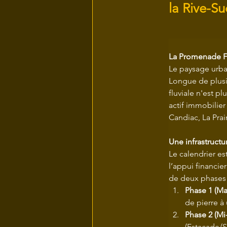
la Rive-Su
La Promenade Fl
Le paysage urbai
Longue de plusie
fluviale n'est p
actif immobilier
Candiac, La Prai
Une infrastruct
Le calendrier e
l’appui financie
de deux phases 
Phase 1 (Mai
de pierre à
Phase 2 (Mi
(Estacade/S