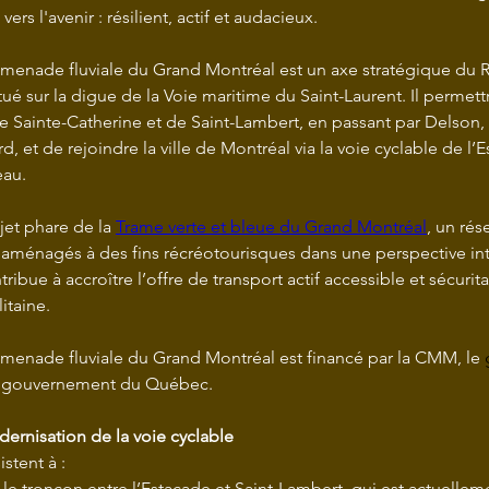
ers l'avenir : résilient, actif et audacieux.
omenade fluviale du Grand Montréal est un axe stratégique du 
tué sur la digue de la Voie maritime du Saint-Laurent. Il permettr
 de Sainte-Catherine et de Saint-Lambert, en passant par Delson,
rd, et de rejoindre la ville de Montréal via la voie cyclable de l’E
eau.
ojet phare de la 
Trame verte et bleue du Grand Montréal
, un rés
s aménagés à des fins récréotourisques dans une perspective in
ribue à accroître l’offre de transport actif accessible et sécurita
itaine.
omenade fluviale du Grand Montréal est financé par la CMM, le 
le gouvernement du Québec.
ernisation de la voie cyclable
stent à :
le tronçon entre l’Estacade et Saint-Lambert, qui est actuellem