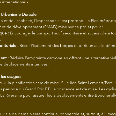
 internationaux.
t Urbanisme Durable
 et de l'asphalte, l'impact social est profond. Le Plan métropol
et de développement (PMAD) mise sur ce projet pour :
que :
 Encourager le transport actif sécuritaire et accessible à to
.
ritoriale :
 Briser l'isolement des berges et offrir un accès démo
ent :
 Réduire l'empreinte carbone en offrant une alternative viab
es déplacements interrives.
 les usagers
aux, la planification sera de mise. Si le lien Saint-Lambert/Parc
rs période du Grand Prix F1), la prudence est de mise. Les cyclist
r La Riveraine pour assurer leurs déplacements entre Bouchervill
uviale de demain sera continue, connectée et, surtout, à l'ima