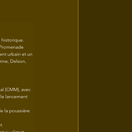
 historique. 
a Promenade 
ent urbain et un 
rine, Delson, 
al (CMM), avec 
 le lancement 
e la poussière 
t 
t au climat.