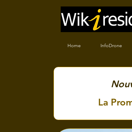
Home
InfoDrone
Nouv
La Prom