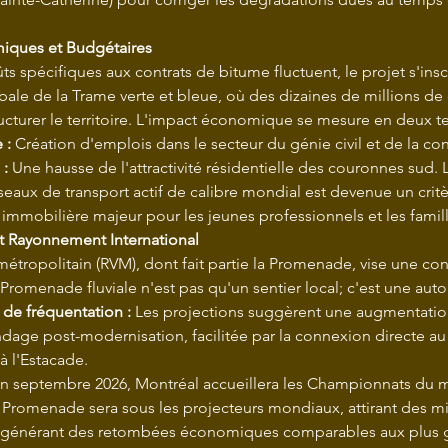
iques et Budgétaires
ts spécifiques aux contrats de bitume fluctuent, le projet s'insc
ale de la Trame verte et bleue, où des dizaines de millions de 
ructurer le territoire. L'impact économique se mesure en deux t
 :
 Création d'emplois dans le secteur du génie civil et de la con
 :
 Une hausse de l'attractivité résidentielle des couronnes sud. 
seaux de transport actif de calibre mondial est devenue un critè
n immobilière majeur pour les jeunes professionnels et les famil
t Rayonnement International
étropolitain (RVM), dont fait partie la Promenade, vise une conn
 Promenade fluviale n'est pas qu'un sentier local; c'est une auto
 de fréquentation :
 Les projections suggèrent une augmentatio
ndage post-modernisation, facilitée par la connexion directe au
à l'Estacade.
En septembre 2026, Montréal accueillera les Championnats du 
a Promenade sera sous les projecteurs mondiaux, attirant des mil
et générant des retombées économiques comparables aux plus 