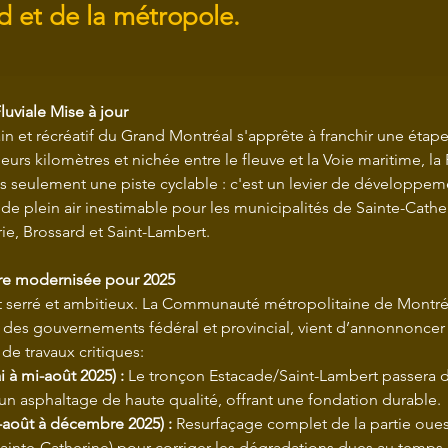
d et de la métropole.
uviale Mise à jour
n et récréatif du Grand Montréal s'apprête à franchir une étape
urs kilomètres et nichée entre le fleuve et la Voie maritime, l
lus seulement une piste cyclable : c'est un levier de développem
 de plein air inestimable pour les municipalités de Sainte-Cathe
rie, Brossard et Saint-Lambert.
ure modernisée pour 2025
st serré et ambitieux. La Communauté métropolitaine de Montré
r des gouvernements fédéral et provincial, vient d’annonnoncer
de travaux critiques:
 à mi-août 2025) :
 Le tronçon Estacade/Saint-Lambert passera d
 un asphaltage de haute qualité, offrant une fondation durable.
-août à décembre 2025) :
 Resurfaçage complet de la partie oues
ainte-Catherine) pour corriger les dégradations dues au temps e