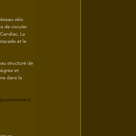
Réseau vélo 
a de circuler 
 Candiac, La 
stacade et le 
eau structuré de 
tégrée et 
ire dans la 
gouvernement 
ent en 