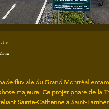
guère
idence
ade fluviale du Grand Montréal entam
ose majeure. Ce projet phare de la T
reliant Sainte-Catherine à Saint-Lambert