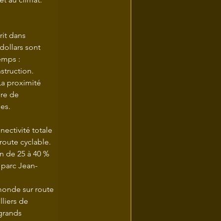
rit dans 
dollars sont 
emps :
struction.
La proximité 
re de 
les.
ectivité totale 
route cyclable.
n de 25 à 40 % 
 parc Jean-
monde sur route 
liers de 
grands 