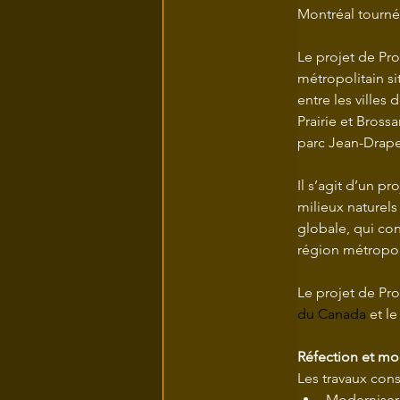
Montréal tourné v
Le projet de Pr
métropolitain si
entre les villes
Prairie et Brossa
parc Jean-Drap
Il s’agit d’un pr
milieux naturel
globale, qui cont
région métropol
Le projet de Pr
du Canada
 et 
Réfection et mod
Les travaux consi
Moderniser 