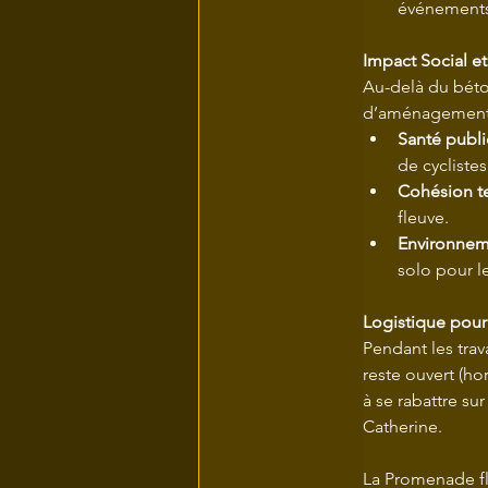
événements
Impact Social e
Au-delà du béton
d’aménagement 
Santé publi
de cyclistes
Cohésion ter
fleuve.
Environnem
solo pour l
Logistique pour
Pendant les trav
reste ouvert (ho
à se rabattre su
Catherine.
La Promenade fl