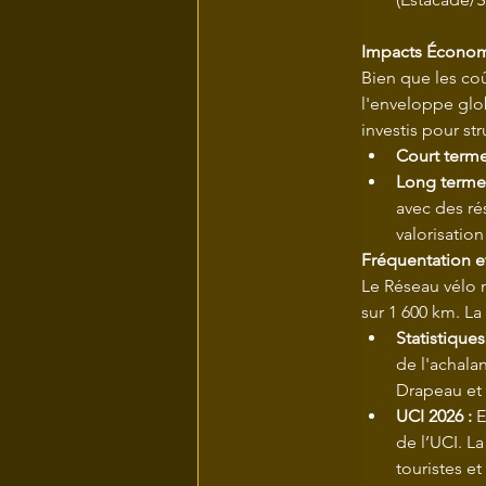
Impacts Économ
Bien que les coû
l'enveloppe glob
investis pour st
Court terme
Long terme
avec des ré
valorisatio
Fréquentation e
Le Réseau vélo m
sur 1 600 km. La
Statistiques
de l'achala
Drapeau et 
UCI 2026 :
 
de l’UCI. L
touristes 