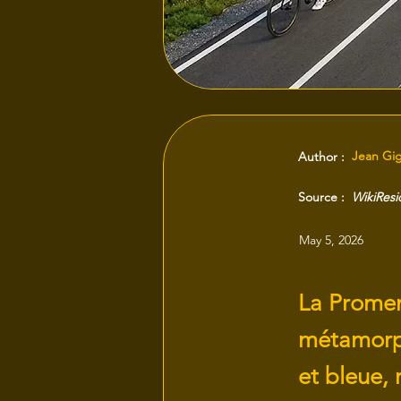
Jean Gi
Author :
Source :
WikiRes
May 5, 2026
La Promen
métamorph
et bleue, 