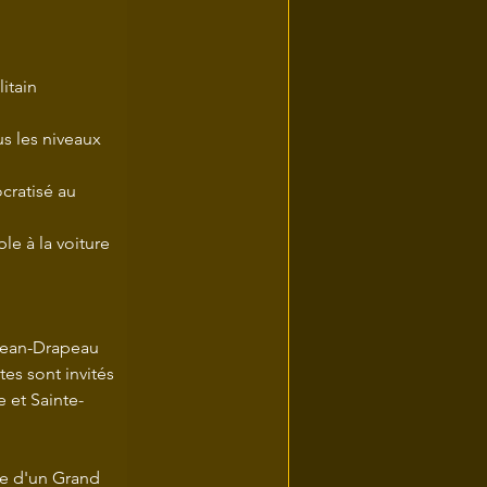
itain 
us les niveaux 
cratisé au 
le à la voiture 
 Jean-Drapeau 
es sont invités 
e et Sainte-
ge d'un Grand 