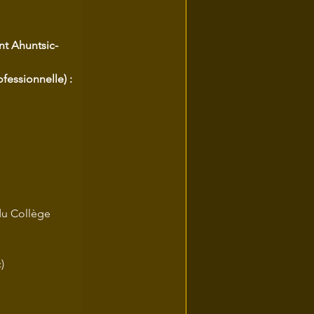
nt Ahuntsic-
fessionnelle) :
du Collège 
)