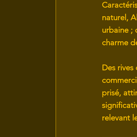
Caractéris
naturel, A
urbaine ; 
charme de 
Des rives 
commercia
prisé, att
significa
relevant 