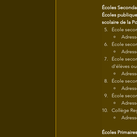
Écoles Seconda
Écoles publique
scolaire de la Po
École seco
Adress
École seco
Adress
École secon
d'élèves ou
Adress
École seco
Adresse
École secon
Adress
Collège Reg
Adress
Écoles Primaire