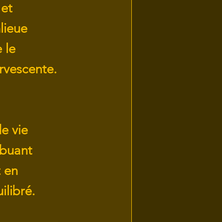
 et
lieue
 le
ervescente.
e vie
ibuant
t en
ilibré.