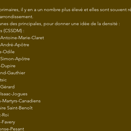
primaires, il y en a un nombre plus élevé et elles sont souvent ré
'arrondissement.
unes des principales, pour donner une idée de la densité :
s (CSSDM) :
-Antoine-Marie-Claret
t-André-Apôtre
e-Odile
t-Simon-Apôtre
s-Dupire
and-Gauthier
tsic
-Gérard
-Isaac-Jogues
s-Martyrs-Canadiens
ire Saint-Benoît
t-Roi
-Favery
onse-Pesant