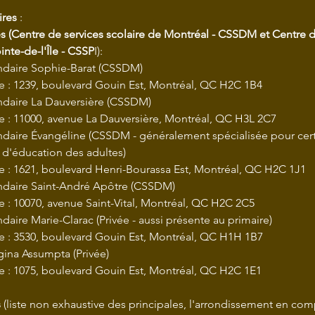
ires
 :
s (Centre de services scolaire de Montréal - CSSDM et Centre d
inte-de-l'Île - CSSP
I):
ndaire Sophie-Barat (CSSDM)
e : 1239, boulevard Gouin Est, Montréal, QC H2C 1B4
ndaire La Dauversière (CSSDM)
e : 11000, avenue La Dauversière, Montréal, QC H3L 2C7
daire Évangéline (CSSDM - généralement spécialisée pour certa
 d'éducation des adultes)
e : 1621, boulevard Henri-Bourassa Est, Montréal, QC H2C 1J1
ndaire Saint-André Apôtre (CSSDM)
 : 10070, avenue Saint-Vital, Montréal, QC H2C 2C5
daire Marie-Clarac (Privée - aussi présente au primaire)
e : 3530, boulevard Gouin Est, Montréal, QC H1H 1B7
ina Assumpta (Privée)
e : 1075, boulevard Gouin Est, Montréal, QC H2C 1E1
s
 (liste non exhaustive des principales, l'arrondissement en com