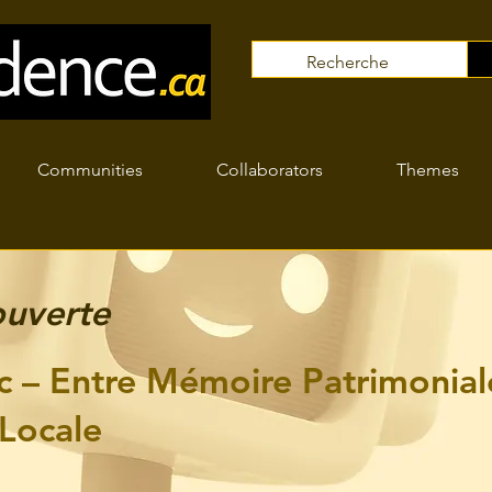
Communities
Collaborators
Themes
uverte
c – Entre Mémoire Patrimonial
 Locale