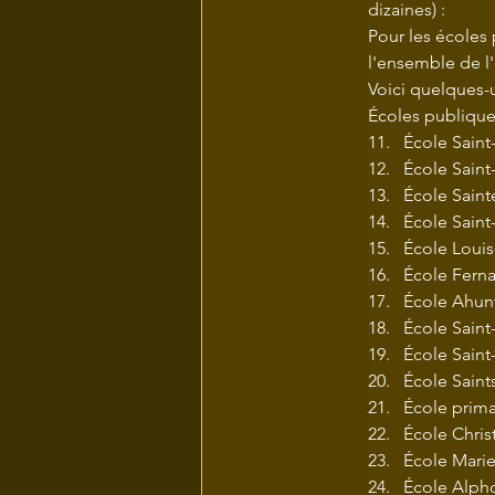
dizaines) :
Pour les écoles 
l'ensemble de l
Voici quelques-
Écoles publique
École Saint
École Sain
École Saint
École Sain
École Loui
École Fern
École Ahun
École Saint
École Saint
École Saint
École prima
École Chris
École Marie
École Alph