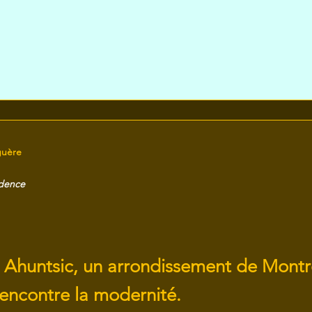
guère
idence
 Ahuntsic, un arrondissement de Montr
 rencontre la modernité.