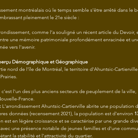
issement montréalais où le temps semble s'être arrêté dans le 
mbrassant pleinement le 21e siècle :
rrondissement, comme l’a souligné un récent article du Devoir, e
entre une mémoire patrimoniale profondément enracinée et une v
ée vers l'avenir.
Aperçu Démographique et Géographique
tie nord de l'île de Montréal, le territoire d'Ahuntsic-Cartiervill
Prairies.
c'est l'un des plus anciens secteurs de peuplement de la ville, 
Nouvelle-France.
:
 L'arrondissement Ahuntsic-Cartierville abrite une population di
ères données (recensement 2021), la population est d'environ 
1
n est en légère croissance et se caractérise par une grande dive
, avec une présence notable de jeunes familles et d'une commu
étant la stabilité et l'attractivité du quartier.