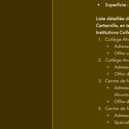
Superficie :
Liste détaillée 
Cartierville, en
Institutions Col
Collège Ahu
Adress
Offre u
Collège And
Adress
Offre 
Centre de f
Adresse
Ahunts
Offre 
Centre de f
Adress
Spécial