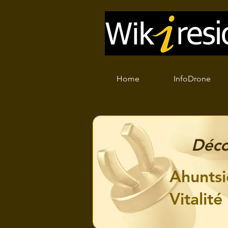
Home
InfoDrone
Déco
Ahuntsi
Vitalité