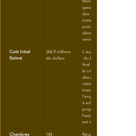
Montréal, 
garantissant 
des 
installations de 
pointe pour les 
décennies à 
venir.
Coût Initial 
264,9 millions 
L'augmentation
Estimé
de dollars
 du budget 
final atteste de 
la complexité 
des projets de 
cette ampleur, 
mais 
l'engagement 
à achever un 
projet de 
haute qualité 
est manifeste.
Chambres 
144
Révolutionne 