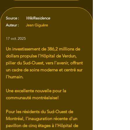
Source :
WikiResidence
Auteur :
Jean Giguère
17 oct. 2025
Un investissement de 386,2 millions de
dollars propulse l'Hôpital de Verdun,
pilier du Sud-Ouest, vers l'avenir, offrant
un cadre de soins moderne et centré sur
l'humain.
Une excellente nouvelle pour la
communauté montréalaise!
Pour les résidents du Sud-Ouest de
Montréal, l'inauguration récente d'un
pavillon de cinq étages à l'Hôpital de