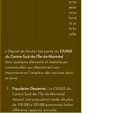
projet 
essentiel, 
unissant les 
fonds publics 
et privés pour 
le bien-être 
collectif.
L'Hôpital de Verdun fait partie du 
CIUSSS 
du Centre-Sud-de-l'Île-de-Montréal
.
Voici quelques éléments et statistiques 
contextuelles qui démontrent son 
importance et l'ampleur des services dans 
sa zone:
Population Desservie :
 Le CIUSSS du 
Centre-Sud-de-l'Île-de-Montréal 
dessert une population totale de plus 
de 318 000 à 330 000 personnes (selon 
différents rapports annuels).