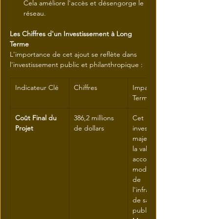
Cela améliore l'accès et désengorge le 
réseau.
Les Chiffres d'un Investissement à Long 
Terme
L'importance de cet ajout se reflète dans 
l'investissement public et philanthropique :
Indicateur Clé
Chiffres
Impact à Long 
Terme
Coût Final du 
386,2 millions 
Cet 
Projet
de dollars
investissement 
majeur reflète 
la valeur 
accordée à la 
modernisation 
de 
l'infrastructure 
de santé 
publique à 