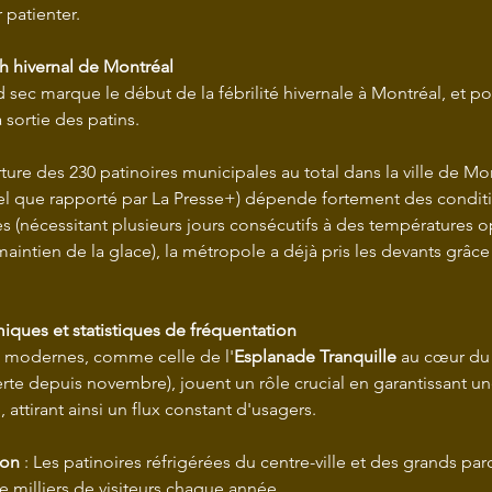
 patienter.
h hivernal de Montréal
id sec marque le début de la fébrilité hivernale à Montréal, et 
 sortie des patins.
ture des 230 patinoires municipales au total dans la ville de Mon
 (tel que rapporté par La Presse+) dépende fortement des condit
 (nécessitant plusieurs jours consécutifs à des températures o
maintien de la glace), la métropole a déjà pris les devants grâce 
ques et statistiques de fréquentation
ns modernes, comme celle de l'
Esplanade Tranquille
 au cœur du 
rte depuis novembre), jouent un rôle crucial en garantissant un
 attirant ainsi un flux constant d'usagers.
ion
 : Les patinoires réfrigérées du centre-ville et des grands parc
e milliers de visiteurs chaque année.