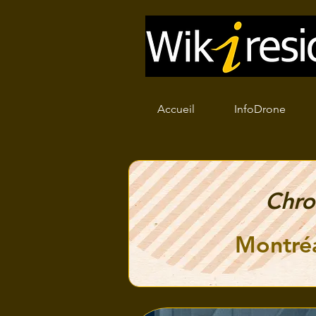
Accueil
InfoDrone
Chro
Montréa