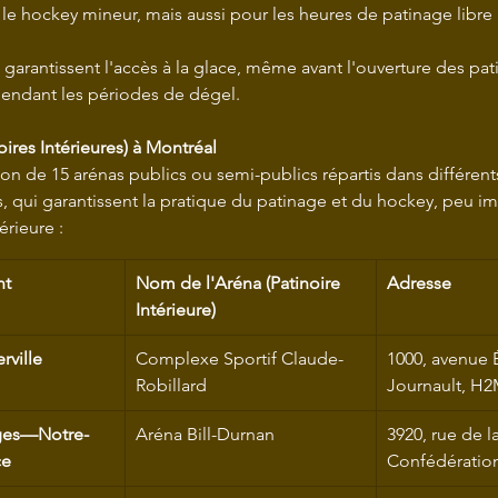
le hockey mineur, mais aussi pour les heures de patinage libre 
s garantissent l'accès à la glace, même avant l'ouverture des pat
pendant les périodes de dégel.
oires Intérieures) à Montréal
ion de 15 arénas publics ou semi-publics répartis dans différent
 qui garantissent la pratique du patinage et du hockey, peu im
rieure :
nt
Nom de l'Aréna (Patinoire 
Adresse
Intérieure)
rville
Complexe Sportif Claude-
1000, avenue 
Robillard
Journault, H2
ges—Notre-
Aréna Bill-Durnan
3920, rue de la
ce
Confédératio