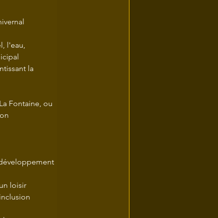
vernal 	
, l'eau, 
icipal 
ntissant la 
La Fontaine, ou 
ion 
de développement 
n loisir 
inclusion 