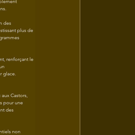
solement 
ns.
stissant plus de 
rogrammes 
t, renforçant le 
un 
r glace.
 aux Castors, 
es pour une 
nt des 
ntiels non 