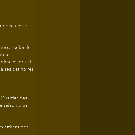
pour beaucoup, 
tréal, selon le 
ions 
ptimales pour la 
à ses patinoires 
Quartier des 
e saison plus 
s attirent des 