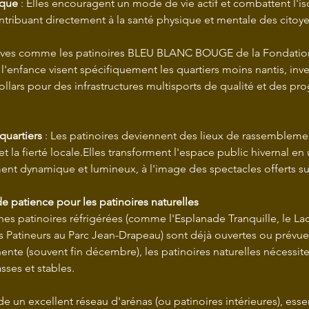
ique
 : Elles encouragent un mode de vie actif et combattent l'i
ontribuant directement à la santé physique et mentale des citoye
'enfance visent spécifiquement les quartiers moins nantis, inve
ollars pour des infrastructures multisports de qualité et des p
 quartiers
 : Les patinoires deviennent des lieux de rassemblemen
 et la fierté locale.Elles transforment l'espace public hivernal en 
nt dynamique et lumineux, à l'image des spectacles offerts su
e patience pour les patinoires naturelles
nes patinoires réfrigérées (comme l'Esplanade Tranquille, le Lac
es Patineurs au Parc Jean-Drapeau) sont déjà ouvertes ou prévu
nte (souvent fin décembre), les patinoires naturelles nécessite
sses et stables.
 un excellent réseau d'arénas (ou patinoires intérieures), esse