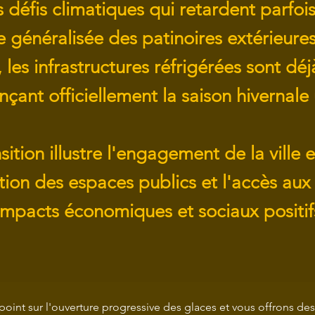
 défis climatiques qui retardent parfoi
e généralisée des patinoires extérieure
, les infrastructures réfrigérées sont déj
ançant officiellement la saison hivernale
sition illustre l'engagement de la ville 
tion des espaces publics et l'accès aux l
impacts économiques et sociaux positifs
point sur l'ouverture progressive des glaces et vous offrons des 