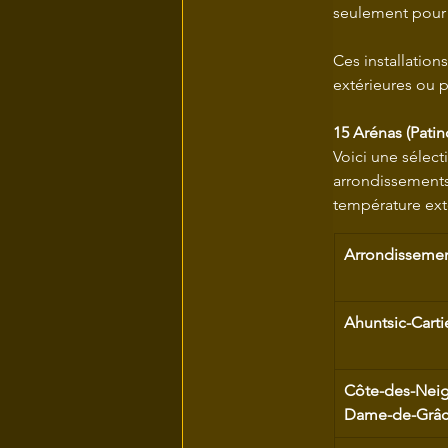
seulement pour 
Ces installation
extérieures ou 
15 Arénas (Patin
Voici une sélect
arrondissements,
température exté
Arrondisseme
Ahuntsic-Cartie
Côte-des-Nei
Dame-de-Grâ