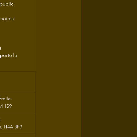
public.
inoires 
s 
porte la 
Émile-
M 1S9
 
n, H4A 3P9