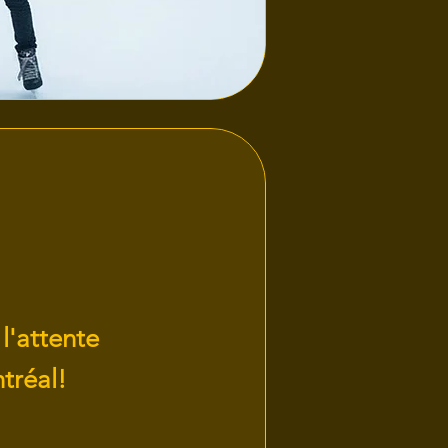
l'attente
tréal!