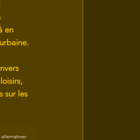
s
s
à en
 urbaine.
envers
oisirs,
 sur les
alternatives 