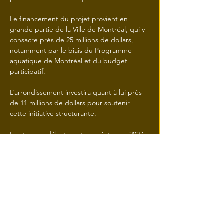
Le financement du projet provient en 
grande partie de la Ville de Montréal, qui y 
consacre près de 25 millions de dollars, 
notamment par le biais du Programme 
aquatique de Montréal et du budget 
participatif. 
L’arrondissement investira quant à lui près 
de 11 millions de dollars pour soutenir 
cette initiative structurante. 
Les travaux débuteront au printemps 2027, 
avec pour objectif de livrer des installations 
modernes, inclusives et adaptées aux 
besoins d’une population diversifiée.
Précédent
Suivant