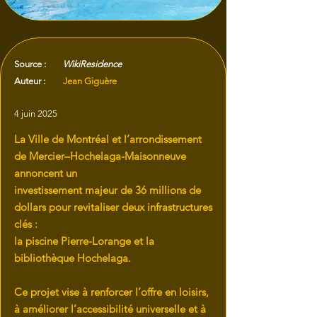
Source :
WikiResidence
Auteur :
Jean Giguère
4 juin 2025
La Ville de Montréal et l’arrondissement
de Mercier–Hochelaga-Maisonneuve
annoncent un
investissement majeur de 36 millions de
dollars pour revitaliser deux infrastructures
clés :
la piscine Pierre-Lorange et la
bibliothèque Hochelaga.
Ce projet vise à renforcer l’offre en loisirs,
à améliorer l’accessibilité universelle et à