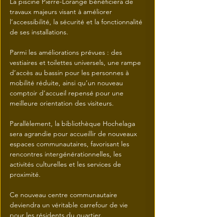
La piscine Pierre-Lorange bénéficiera de 
travaux majeurs visant à améliorer 
l’accessibilité, la sécurité et la fonctionnalité 
de ses installations. 
Parmi les améliorations prévues : des 
vestiaires et toilettes universels, une rampe 
d’accès au bassin pour les personnes à 
mobilité réduite, ainsi qu’un nouveau 
comptoir d’accueil repensé pour une 
meilleure orientation des visiteurs. 
Parallèlement, la bibliothèque Hochelaga 
sera agrandie pour accueillir de nouveaux 
espaces communautaires, favorisant les 
rencontres intergénérationnelles, les 
activités culturelles et les services de 
proximité. 
Ce nouveau centre communautaire 
deviendra un véritable carrefour de vie 
pour les résidents du quartier. 