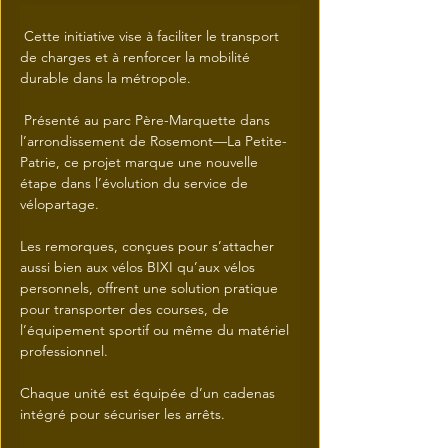
 Cette initiative vise à faciliter le transport 
de charges et à renforcer la mobilité 
durable dans la métropole.
 Présenté au parc Père-Marquette dans 
l’arrondissement de Rosemont—La Petite-
Patrie, ce projet marque une nouvelle 
étape dans l’évolution du service de 
vélopartage.
Les remorques, conçues pour s’attacher 
aussi bien aux vélos BIXI qu’aux vélos 
personnels, offrent une solution pratique 
pour transporter des courses, de 
l’équipement sportif ou même du matériel 
professionnel.
Chaque unité est équipée d’un cadenas 
intégré pour sécuriser les arrêts.