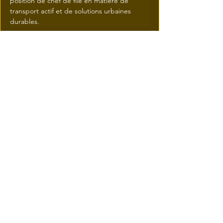
position de chef de file en matière de 
transport actif et de solutions urbaines 
durables.
Précédent
Suivant
© 2026 une réalisation
iResidence.ca