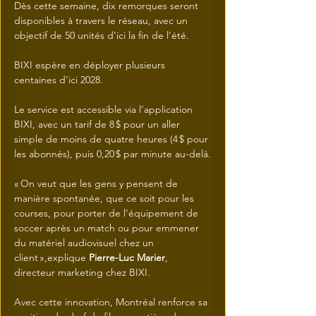
Dès cette semaine, dix remorques seront 
disponibles à travers le réseau, avec un 
objectif de 50 unités d’ici la fin de l’été.
BIXI espère en déployer plusieurs 
centaines d’ici 2028.
Le service est accessible via l’application 
BIXI, avec un tarif de 8 $ pour un aller 
simple de moins de quatre heures (4 $ pour 
les abonnés), puis 0,20 $ par minute au-delà.
« On veut que les gens y pensent de 
manière spontanée, que ce soit pour les 
courses, pour porter de l’équipement de 
soccer après un match ou pour emmener 
du matériel audiovisuel chez un 
client »,explique 
Pierre-Luc Marier
, 
directeur marketing chez BIXI.
Avec cette innovation, Montréal renforce sa 