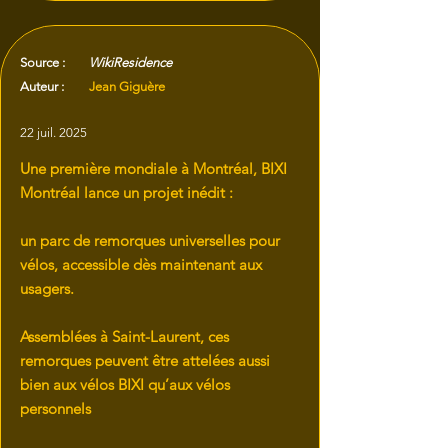
Source :
WikiResidence
Auteur :
Jean Giguère
22 juil. 2025
Une première mondiale à Montréal, BIXI
Montréal lance un projet inédit :
un parc de remorques universelles pour
vélos, accessible dès maintenant aux
usagers.
Assemblées à Saint-Laurent, ces
remorques peuvent être attelées aussi
bien aux vélos BIXI qu’aux vélos
personnels