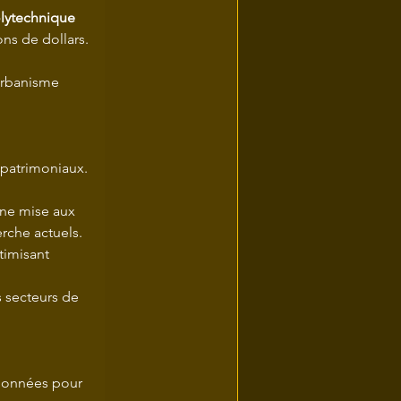
lytechnique 
ons de dollars.
urbanisme 
 patrimoniaux.
une mise aux 
rche actuels.
timisant 
 secteurs de 
tionnées pour 