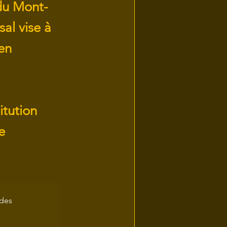
 du Mont-
al vise à
 en
itution
e
ndes 