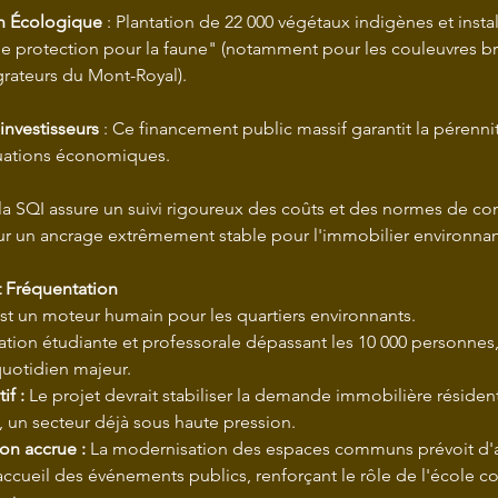
on Écologique
 : Plantation de 22 000 végétaux indigènes et instal
de protection pour la faune" (notamment pour les couleuvres br
rateurs du Mont-Royal).
investisseurs
 : Ce financement public massif garantit la pérenni
tuations économiques.
a SQI assure un suivi rigoureux des coûts et des normes de con
eur un ancrage extrêmement stable pour l'immobilier environnan
et Fréquentation
st un moteur humain pour les quartiers environnants.
ion étudiante et professorale dépassant les 10 000 personnes, l
quotidien majeur.
if :
 Le projet devrait stabiliser la demande immobilière résiden
 un secteur déjà sous haute pression.
on accrue :
 La modernisation des espaces communs prévoit d'
accueil des événements publics, renforçant le rôle de l'école 