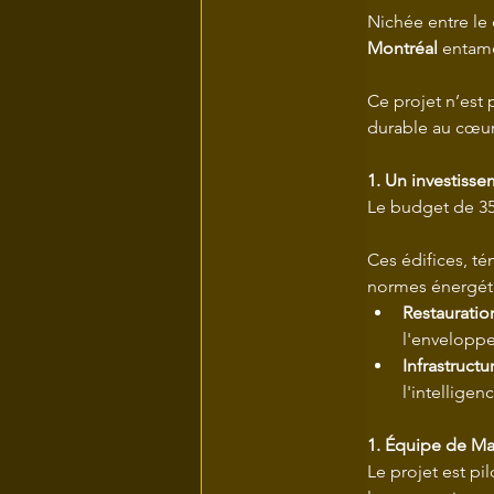
Nichée entre le
Montréal
 entame
Ce projet n’est 
durable au cœur 
1. Un investiss
Le budget de 356
Ces édifices, té
normes énergéti
Restauratio
l'envelopp
Infrastructu
l'intelligen
1. Équipe de Ma
Le projet est p