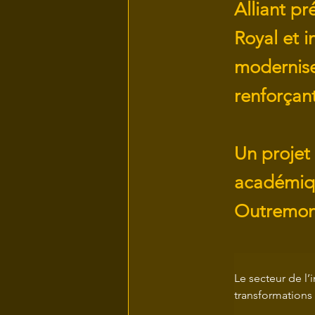
Alliant pr
Royal et i
moderniser
renforçant
Un projet 
académique
Outremon
Le secteur de l’
transformations