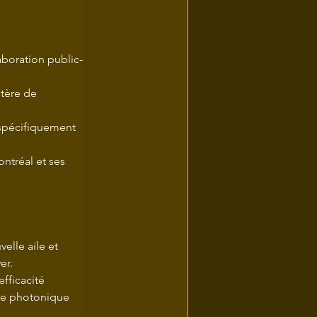
aboration public-
stère de 
 spécifiquement 
ntréal et ses 
elle aile et 
er.
fficacité 
de photonique 