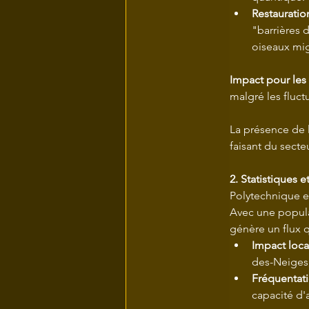
Restaurati
"barrières 
oiseaux mig
Impact pour les 
malgré les fluc
La présence de l
faisant du sect
2. Statistiques 
Polytechnique e
Avec une populat
génère un flux 
Impact locat
des-Neiges,
Fréquentati
capacité d'