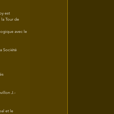
y est 
la Tour de 
logique avec le 
a Société 
és 
illon J.-
al et le 