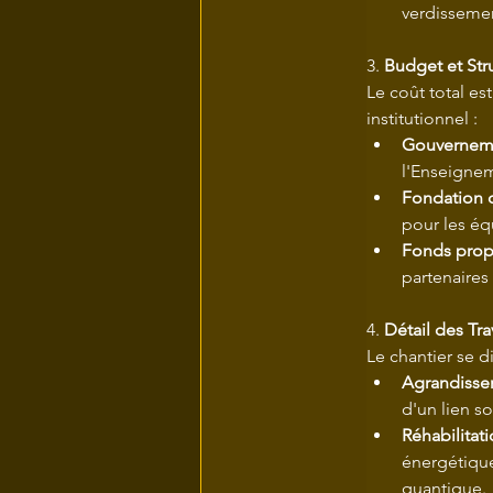
verdisseme
3. 
Budget et St
Le coût total es
institutionnel :
Gouvernem
l'Enseignem
Fondation c
pour les é
Fonds propr
partenaires 
4. 
Détail des Tra
Le chantier se di
Agrandiss
d'un lien so
Réhabilitat
énergétique
quantique.