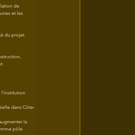
lation de 
unes et les 
té du projet 
struction, 
t.
'institution 
tielle dans Côte-
augmenter la 
comme pôle 