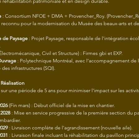
n réhabilitation patrimoniale et en design durable.
e
 : Consortium NFOE + DMA + Provencher_Roy. (Provencher_Ro
econnu pour la modernisation du Musée des beaux-arts et de 
e de Paysage
 : Projet Paysage, responsable de l'intégration éco
.
(Électromécanique, Civil et Structure) : Firmes gbi et EXP.
Ouvrage
 : Polytechnique Montréal, avec l’accompagnement de l
des infrastructures (SQI).
 Réalisation
e sur une période de 5 ans pour minimiser l'impact sur les activit
2026
 (Fin mars) : Début officiel de la mise en chantier.
2028
 : Mise en service progressive de la première section du pav
mbardier.
2029
 : Livraison complète de l'agrandissement (nouvelle aile).
2031
 : Livraison finale incluant la réhabilitation du pavillon princip