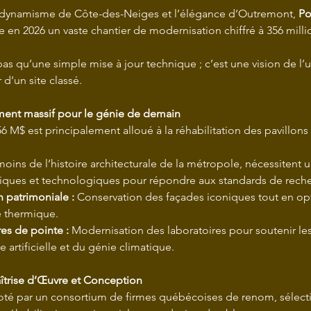
 dynamisme de Côte-des-Neiges et l’élégance d’Outremont, 
Po
 en 2026 un vaste chantier de modernisation chiffré à 356 milli
pas qu’une simple mise à jour technique ; c’est une vision de l’
d’un site classé.
ement massif pour le génie de demain
 M$ est principalement alloué à la réhabilitation des pavillons
moins de l’histoire architecturale de la métropole, nécessitent 
ques et technologiques pour répondre aux standards de reche
n patrimoniale :
 Conservation des façades iconiques tout en op
e thermique.
res de pointe :
 Modernisation des laboratoires pour soutenir les
ce artificielle et du génie climatique.
îtrise d’Œuvre et Conception
iloté par un consortium de firmes québécoises de renom, sélec