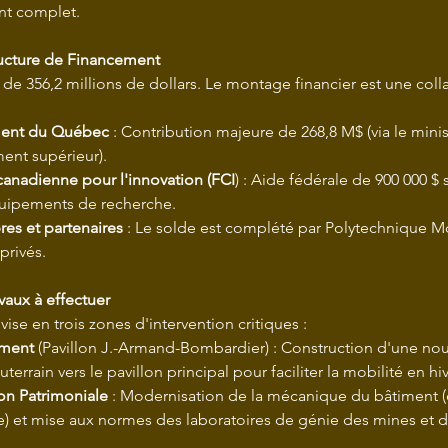
nt complet.
ructure de Financement
t de 356,2 millions de dollars. Le montage financier est une coll
ent du Québec
 : Contribution majeure de 268,8 M$ (via le mini
ent supérieur).
anadienne pour l'innovation (FCI
) : Aide fédérale de 900 000 $
quipements de recherche.
es et partenaires
 : Le solde est complété par Polytechnique Mo
privés.
vaux à effectuer
vise en trois zones d'intervention critiques :
ement
 (Pavillon J.-Armand-Bombardier) : Construction d'une nouv
uterrain vers le pavillon principal pour faciliter la mobilité en hiv
ion Patrimoniale
 : Modernisation de la mécanique du bâtiment (e
) et mise aux normes des laboratoires de génie des mines et 